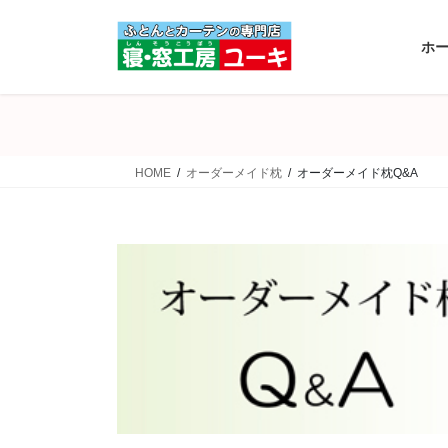
コ
ナ
ン
ビ
ホ
テ
ゲ
ン
ー
ツ
シ
へ
ョ
ス
ン
HOME
オーダーメイド枕
オーダーメイド枕Q&A
キ
に
ッ
移
プ
動