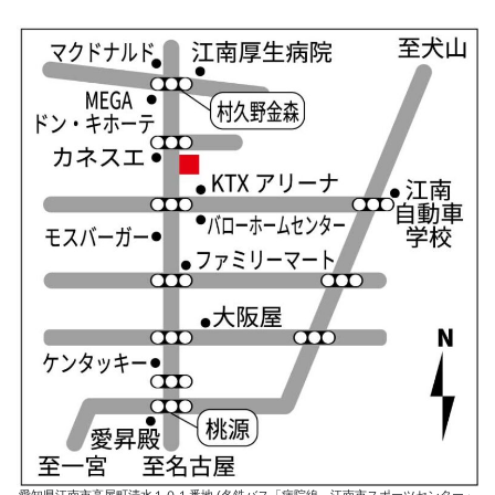
愛知県江南市高屋町清水１０１番地 (名鉄バス「病院線、江南市スポーツセンター」