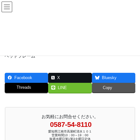
コ
ナ
ン
ビ
テ
ゲ
ン
ー
ベッドフレーム
ツ
シ
へ
ョ
HOME
快適寝具
ベッドフレーム
ス
ン
キ
に
ッ
移
ベッドフレーム
プ
動
Facebook
X
Bluesky
Threads
LINE
Copy
お気軽にお問合せください。
0587-54-8110
愛知県江南市高屋町清水１０１
営業時間10：00～19：00
毎週水曜日第1第3火曜日定休