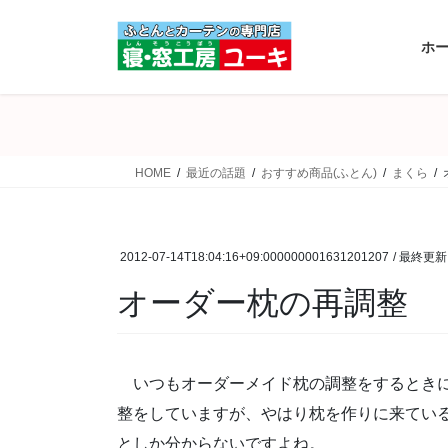
コ
ナ
ン
ビ
ホ
テ
ゲ
ン
ー
ツ
シ
へ
ョ
ス
ン
HOME
最近の話題
おすすめ商品(ふとん)
まくら
キ
に
ッ
移
プ
動
2012-07-14T18:04:16+09:000000001631201207
/ 最終更新
オーダー枕の再調整
いつもオーダーメイド枕の調整をするときに
整をしていますが、やはり枕を作りに来てい
としか分からないですよね。